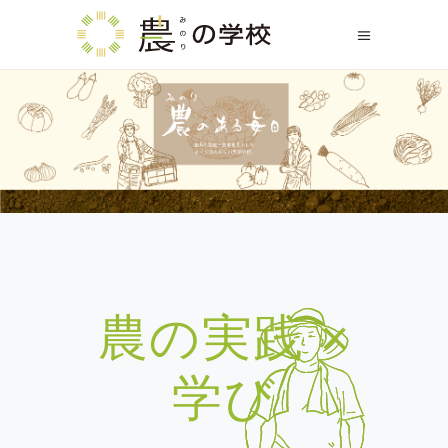
農の実践 ×
学び