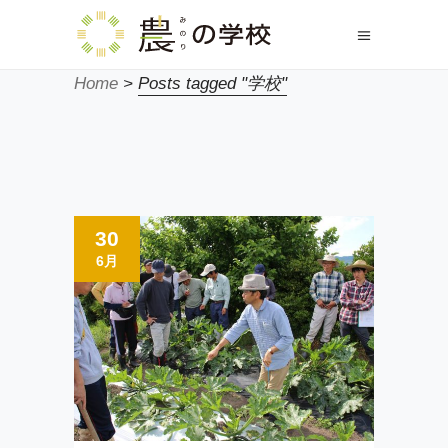
Home
>
Posts tagged "学校"
30
6月