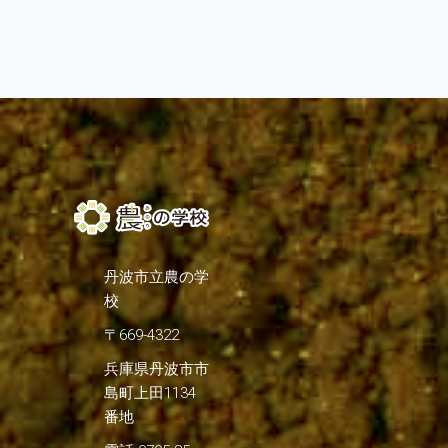
丹波市立農の学
校
〒669-4322
兵庫県丹波市市
島町上田1134
番地