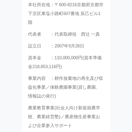
本社所在地：〒600-8216京都府京都市
下京区東塩小路町607番地 辰己ビル1
階
代表者 ：代表取締役 西辻 一真
設立日 ：2007年9月26日
資本金 ：110,000,000円(資本準備
金218,853,116円)
事業内容 ：耕作放棄地の再生及び収
益化事業／体験農園事業(貸し農園、
情報誌の発行)
農業教育事業(社会人向け新規就農学
校、農業経営塾)／農産物生産事業お
よび企業参入サポート