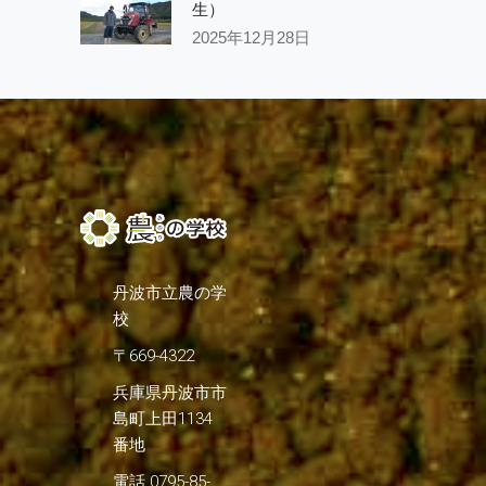
生）
2025年12月28日
丹波市立農の学
校
〒669-4322
兵庫県丹波市市
島町上田1134
番地
電話 0795-85-