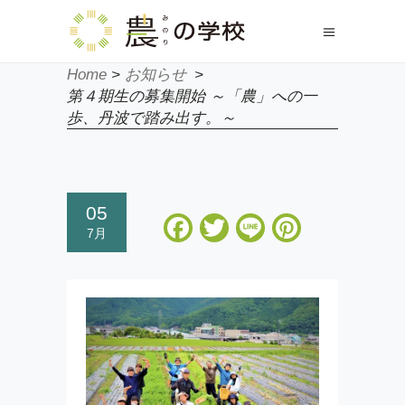
Home
>
お知らせ
>
第４期生の募集開始 ～「農」への一
歩、丹波で踏み出す。～
05
Facebook
Twitter
Line
Pinteres
7月