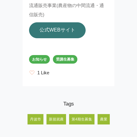
流通販売事業(農産物の中間流通・通
信販売)
公式WEBサイト
お知らせ
受講生募集
1 Like
Tags
丹波市
新規就農
第4期生募集
農業