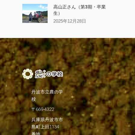
高山正さん（第3期・卒業
生）
2025年12月28日
丹波市立農の学
校
〒669-4322
兵庫県丹波市市
島町上田1134
番地