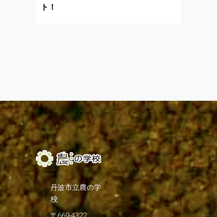
ト！
丹波市立農の学
校
〒669-4322