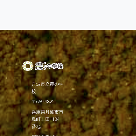
丹波市立農の学
校
〒669-4322
兵庫県丹波市市
島町上田1134
番地