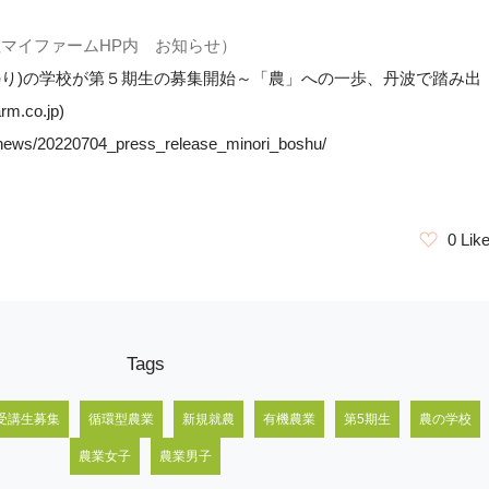
社マイファームHP内 お知らせ）
のり)の学校が第５期生の募集開始～「農」への一歩、丹波で踏み出
.co.jp)
p/news/20220704_press_release_minori_boshu/
0 Lik
Tags
受講生募集
循環型農業
新規就農
有機農業
第5期生
農の学校
農業女子
農業男子