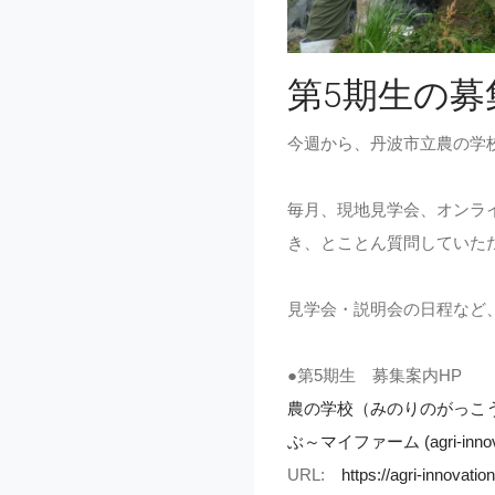
第5期生の
今週から、丹波市立農の学校
毎月、現地見学会、オンラ
き、とことん質問していた
見学会・説明会の日程など
●第5期生 募集案内HP
農の学校（みのりのがっこ
ぶ～マイファーム (agri-innovat
URL:
https://agri-innovation