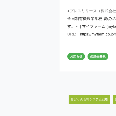
●プレスリリース（株式会
全日制有機農業学校 農(み
す。～ | マイファーム (myfarm
URL:
https://myfarm.co.j
お知らせ
受講生募集
みどりの食料システム戦略