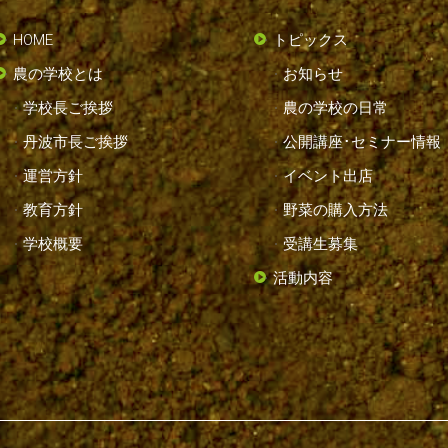
HOME
トピックス
農の学校とは
お知らせ
学校長ご挨拶
農の学校の日常
丹波市長ご挨拶
公開講座･セミナー情報
運営方針
イベント出店
教育方針
野菜の購入方法
学校概要
受講生募集
活動内容